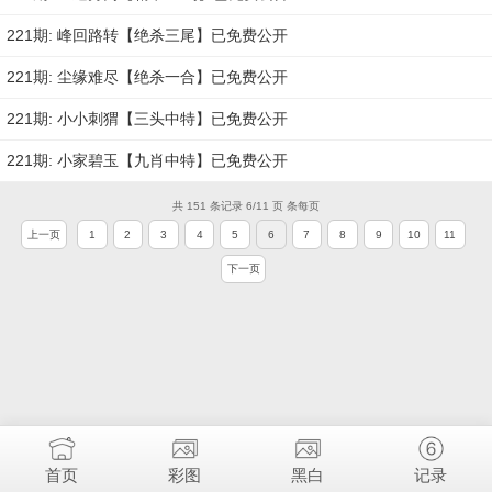
221期: 峰回路转【绝杀三尾】已免费公开
221期: 尘缘难尽【绝杀一合】已免费公开
221期: 小小刺猬【三头中特】已免费公开
221期: 小家碧玉【九肖中特】已免费公开
共 151 条记录 6/11 页 条每页
上一页
1
2
3
4
5
6
7
8
9
10
11
下一页
首页
彩图
黑白
记录