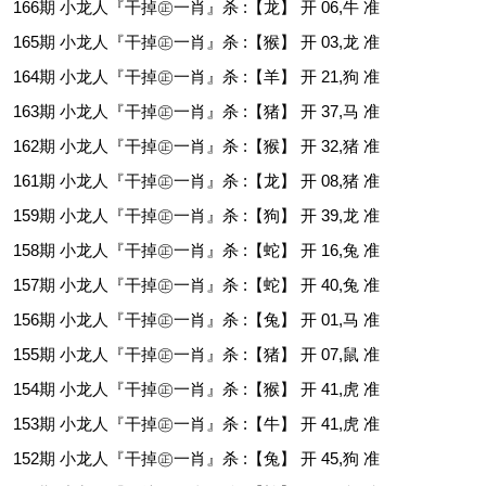
166期 小龙人『干掉㊣一肖』杀 :【龙】 开 06,牛 准
165期 小龙人『干掉㊣一肖』杀 :【猴】 开 03,龙 准
164期 小龙人『干掉㊣一肖』杀 :【羊】 开 21,狗 准
163期 小龙人『干掉㊣一肖』杀 :【猪】 开 37,马 准
162期 小龙人『干掉㊣一肖』杀 :【猴】 开 32,猪 准
161期 小龙人『干掉㊣一肖』杀 :【龙】 开 08,猪 准
159期 小龙人『干掉㊣一肖』杀 :【狗】 开 39,龙 准
158期 小龙人『干掉㊣一肖』杀 :【蛇】 开 16,兔 准
157期 小龙人『干掉㊣一肖』杀 :【蛇】 开 40,兔 准
156期 小龙人『干掉㊣一肖』杀 :【兔】 开 01,马 准
155期 小龙人『干掉㊣一肖』杀 :【猪】 开 07,鼠 准
154期 小龙人『干掉㊣一肖』杀 :【猴】 开 41,虎 准
153期 小龙人『干掉㊣一肖』杀 :【牛】 开 41,虎 准
152期 小龙人『干掉㊣一肖』杀 :【兔】 开 45,狗 准