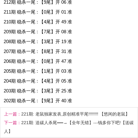
212期 稳杀一尾 : 【9尾】开 06 准
211期 稳杀一尾 : 【0尾】开 01 准
210期 稳杀一尾 : 【4尾】开 49 准
209期 稳杀一尾 : 【7尾】开 08 准
208期 稳杀一尾 : 【3尾】开 19 准
207期 稳杀一尾 : 【8尾】开 31 准
206期 稳杀一尾 : 【0尾】开 47 准
205期 稳杀一尾 : 【1尾】开 03 准
204期 稳杀一尾 : 【4尾】开 05 准
203期 稳杀一尾 : 【3尾】开 25 准
202期 稳杀一尾 : 【9尾】开 40 准
上一篇：
221期: 老鼠独家发表,原创精准平尾!!!!!!!! 【悠闲的老鼠】
下一篇：
221期: 送碳人杀尾══→【全年无错】---钱多你下吧!【送碳
人】