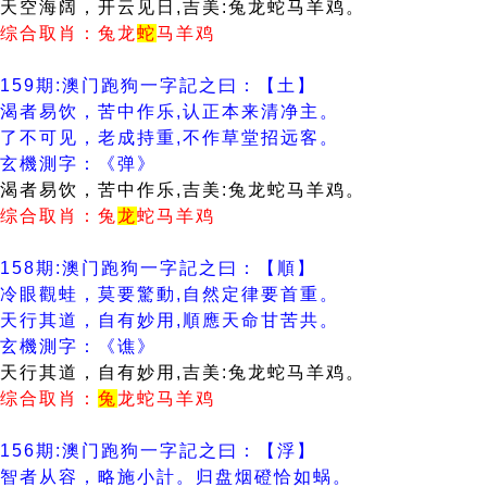
天空海阔，开云见日,吉美:兔龙蛇马羊鸡。
综合取肖：兔龙
蛇
马羊鸡
159期:澳门跑狗一字記之曰：【土】
渴者易饮，苦中作乐,认正本来清净主。
了不可见，老成持重,不作草堂招远客。
玄機測字：《弹》
渴者易饮，苦中作乐,吉美:兔龙蛇马羊鸡。
综合取肖：兔
龙
蛇马羊鸡
158期:澳门跑狗一字記之曰：【順】
冷眼觀蛙，莫要驚動,自然定律要首重。
天行其道，自有妙用,順應天命甘苦共。
玄機測字：《谯》
天行其道，自有妙用,吉美:兔龙蛇马羊鸡。
综合取肖：
兔
龙蛇马羊鸡
156期:澳门跑狗一字記之曰：【浮】
智者从容，略施小計。归盘烟磴恰如蜗。