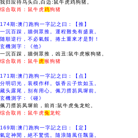
我归应待乌头白,白边:鼠牛虎鸡狗猪。
综合取肖：鼠牛虎
鸡
狗猪
174期:澳门跑狗一字記之曰：【推】
一沉百踩，牆倒眾推。運程難免有盛衰。
随順逆行，不必氣餒。捲土重來才是對！
玄機測字：《他》
一沉百踩，牆倒眾推，凶丑:鼠牛虎猴狗猪。
综合取肖：鼠牛
虎
猴狗猪
171期:澳门跑狗一字記之曰：【点】
分明叨光，装模作样。饭香云子炊如玉。
藏头露尾，别有用心。佩刀搢笏凤墀前。
玄機測字：《碰》
佩刀搢笏凤墀前，前肖:鼠牛虎兔龙蛇。
综合取肖：鼠牛虎
兔
龙蛇
169期:澳门跑狗一字記之曰：【定】
氣定神閒，絕不驚慌。隨浪隨風任飄蕩。