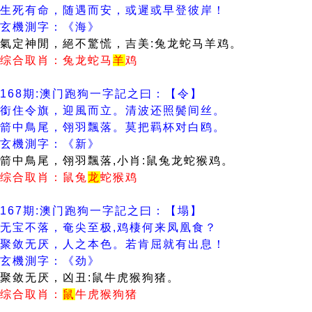
生死有命，随遇而安，或遲或早登彼岸！
玄機測字：《海》
氣定神閒，絕不驚慌，吉美:兔龙蛇马羊鸡。
综合取肖：兔龙蛇马
羊
鸡
168期:澳门跑狗一字記之曰：【令】
銜住令旗，迎風而立。清波还照鬓间丝。
箭中鳥尾，翎羽飄落。莫把羁杯对白鸥。
玄機測字：《新》
箭中鳥尾，翎羽飄落,小肖:鼠兔龙蛇猴鸡。
综合取肖：鼠兔
龙
蛇猴鸡
167期:澳门跑狗一字記之曰：【塌】
无宝不落，奄尖至极,鸡棲何来凤凰食？
聚敛无厌，人之本色。若肯屈就有出息！
玄機測字：《劲》
聚敛无厌，凶丑:鼠牛虎猴狗猪。
综合取肖：
鼠
牛虎猴狗猪