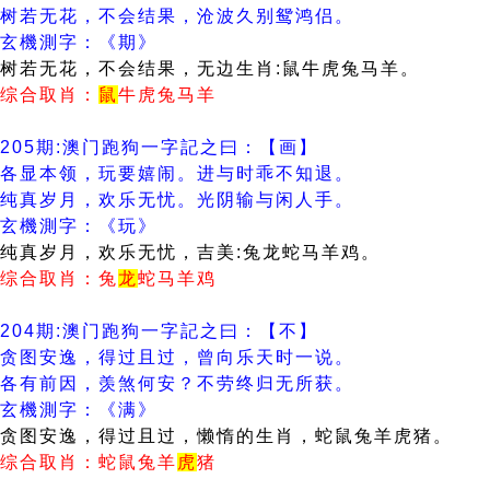
树若无花，不会结果，沧波久别鸳鸿侣。
玄機測字：《期》
树若无花，不会结果，无边生肖:鼠牛虎兔马羊。
综合取肖：
鼠
牛虎兔马羊
205期:澳门跑狗一字記之曰：【画】
各显本领，玩要嬉闹。进与时乖不知退。
纯真岁月，欢乐无忧。光阴输与闲人手。
玄機測字：《玩》
纯真岁月，欢乐无忧，吉美:兔龙蛇马羊鸡。
综合取肖：兔
龙
蛇马羊鸡
204期:澳门跑狗一字記之曰：【不】
贪图安逸，得过且过，曾向乐天时一说。
各有前因，羡煞何安？不劳终归无所获。
玄機測字：《满》
贪图安逸，得过且过，懒惰的生肖，蛇鼠兔羊虎猪。
综合取肖：蛇鼠兔羊
虎
猪