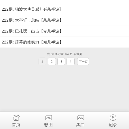
222期: 独波大侠灵感〖必杀半波〗
222期: 大亭轩→总结【杀杀半波】
222期: 巴扎嘿→出击【专杀半波】
222期: 落幕韵峰实力【精杀半波】
共 58 条记录 1/4 页 条每页
1
2
3
4
下一页
首页
彩图
黑白
记录