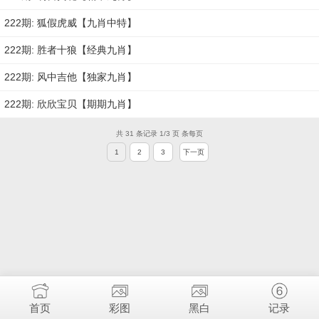
222期: 狐假虎威【九肖中特】
222期: 胜者十狼【经典九肖】
222期: 风中吉他【独家九肖】
222期: 欣欣宝贝【期期九肖】
共 31 条记录 1/3 页 条每页
1
2
3
下一页
首页
彩图
黑白
记录