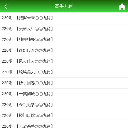
高手九肖
220期: 【把握未来㊣㊣九肖】
220期: 【美丽人生㊣㊣九肖】
220期: 【独来独去㊣㊣九肖】
220期: 【红姐传奇㊣㊣九肖】
220期: 【风火佳人㊣㊣九肖】
220期: 【蛇蝎美人㊣㊣九肖】
220期: 【妙手回春㊣㊣九肖】
220期: 【一笑倾城㊣㊣九肖】
220期: 【金瓯无缺㊣㊣九肖】
220期: 【楼门口排㊣㊣九肖】
220期: 【无敌杀手㊣㊣九肖】