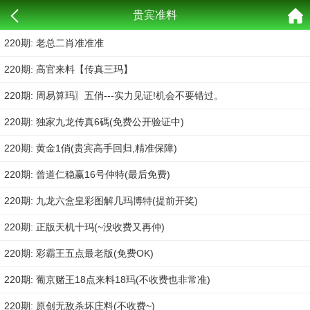
贵宾准料
220期: 老总二肖准准准
220期: 高官来料【传真三玛】
220期: 周易算玛〗五俏---实力见证!机会不要错过。
220期: 独家九龙传真6碼(免费公开验证中)
220期: 黄金1俏(贵宾高手回归,精准保障)
220期: 曾道仁稳赢16号仲特(最后免费)
220期: 九龙六盒皇彩图解几玛博特(提前开奖)
220期: 正版天机十玛(~没收费又再仲)
220期: 彩霸王五点最老版(免费OK)
220期: 葡京赌王18点来料18玛(不收费也非常准)
220期: 原创无敌杀坏庄料(不收费~)