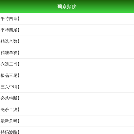
葡京赌侠
㊣平特四肖】
㊣平特四尾】
㊣精选合数】
㊣精准单双】
㊣六选二肖】
㊣极品三尾】
㊣三头中特】
㊣必杀特断】
㊣绝杀半波】
㊣最新杀码】
㊣特码波路】