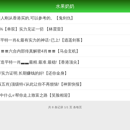
水果奶奶
》本人刚从香港买的,可以参考的。【鬼剑仇】
00%【单双】实力见证一切 【林震雷】
精准平特一肖&;最有实力的神话↑已上!【逍遥剑客】
主四肖〓〓六合内部传真解密4肖〓〓【马会玄机】
心打造平特一肖▃▃最精.最准.最稳!【香港顶尖】
肖√实力证明,长期赚钱的好!【还你金身】
正版五肖)顶级特√从此让你不再烦恼!【神算快报】
么就中什么≌帮你走上致富之路【笑脸相迎】
共 8 条记录 1/1 页 条每页