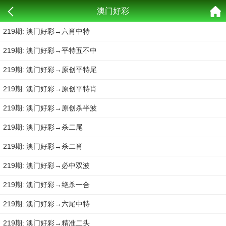
澳门好彩
219期: 澳门好彩→六肖中特
219期: 澳门好彩→平特五不中
219期: 澳门好彩→原创平特尾
219期: 澳门好彩→原创平特肖
219期: 澳门好彩→原创杀半波
219期: 澳门好彩→杀二尾
219期: 澳门好彩→杀二肖
219期: 澳门好彩→必中双波
219期: 澳门好彩→绝杀一合
219期: 澳门好彩→六尾中特
219期: 澳门好彩→精准二头