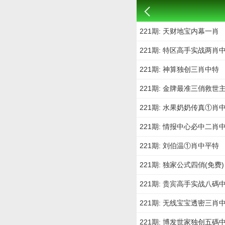
221期: 天财地宝内幕一肖
221期: 特区高手实战两肖
221期: 神算独创三肖中特
221期: 金牌最准三俏救世
221期: 水果奶奶传真①肖
221期: 情报中心必中二肖
221期: 刘伯温①肖中平特
221期: 独家公式四俏(免费)
221期: 贵宾高手实战八碼
221期: 无线宝宝透密三肖
221期: 博发世家独创五碼