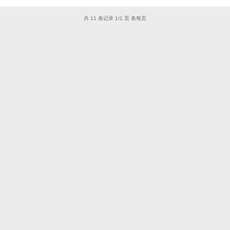
共 11 条记录 1/1 页 条每页