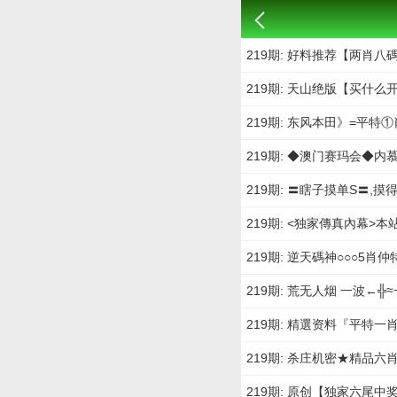
219期: 好料推荐【两肖八
219期: 天山绝版【买什
219期: 东风本田》=平特
219期: ◆澳门赛玛会◆内
219期: 〓瞎子摸单S〓,摸
219期: <独家傳真內幕>
219期: 逆天碼神○○○5肖
219期: 荒无人烟 一波←╬
219期: 精選资料『平特一
219期: 杀庄机密★精品六
219期: 原创【独家六尾中