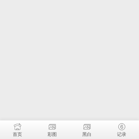
首页
彩图
黑白
记录