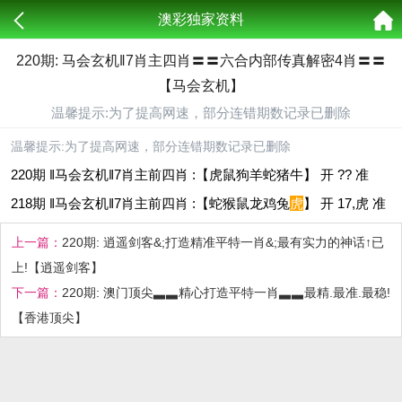
澳彩独家资料
220期: 马会玄机‖7肖主四肖〓〓六合内部传真解密4肖〓〓
【马会玄机】
温馨提示:为了提高网速，部分连错期数记录已删除
温馨提示:为了提高网速，部分连错期数记录已删除
220期 ‖马会玄机‖7肖主前四肖 :【虎鼠狗羊蛇猪牛】 开 ?? 准
218期 ‖马会玄机‖7肖主前四肖 :【蛇猴鼠龙鸡兔
虎
】 开 17,虎 准
上一篇：
220期: 逍遥剑客&;打造精准平特一肖&;最有实力的神话↑已
上!【逍遥剑客】
下一篇：
220期: 澳门顶尖▃▃精心打造平特一肖▃▃最精.最准.最稳!
【香港顶尖】