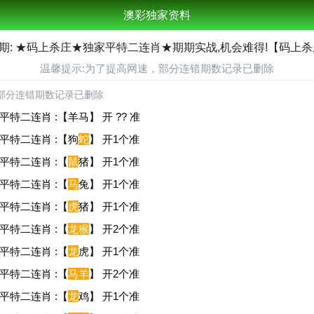
澳彩独家资料
9期: ★码上杀庄★独家平特二连肖★期期实战,机会难得!【码上
温馨提示:为了提高网速，部分连错期数记录已删除
部分连错期数记录已删除
平特二连肖 :【羊马】 开 ?? 准
平特二连肖 :【狗
蛇
】 开1个准
平特二连肖 :【
鼠
猪】 开1个准
平特二连肖 :【
马
兔】 开1个准
平特二连肖 :【
虎
猪】 开1个准
平特二连肖 :【
龙
猴
】 开2个准
平特二连肖 :【
龙
虎】 开1个准
平特二连肖 :【
马
羊
】 开2个准
平特二连肖 :【
龙
鸡】 开1个准