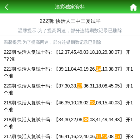
澳彩独家资料
222期: 快活人三中三复试平
温馨提示:为了提高网速，部分连错期数记录已删除
温馨提示:为了提高网速，部分连错期数记录已删除
222期 快活人复试十码 : 【12,37,45,49,03,18,10,29,30,07】 开
?? 准
221期 快活人复试十码 : 【39,11,04,40,19,26,
14
,10,38,37】 开1
个准
220期 快活人复试十码 : 【37,30,33,
27
,36,31,18,08,45,05】 开1
个准
219期 快活人复试十码 : 【46,39,10,26,02,
08
,06,15,40,03】 开1
个准
218期 快活人复试十码 : 【34,30,22,06,
38
,08,41,49,44,43】 开1
个准
217期 快活人复试十码 : 【46,41,16,22,40,06,
11
,
42
,08,
07
】 开3