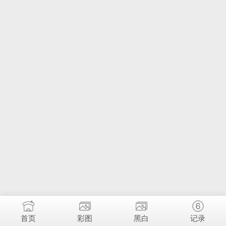
首页
彩图
黑白
记录