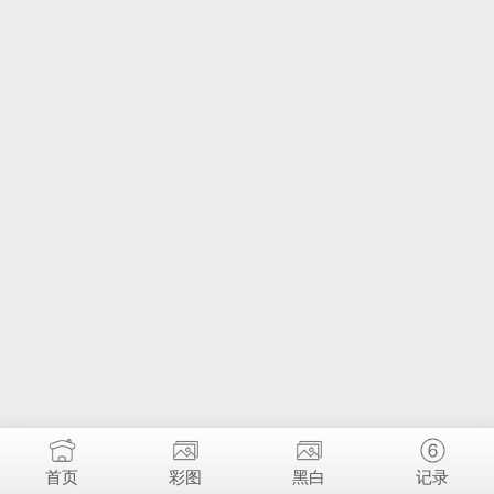
首页
彩图
黑白
记录