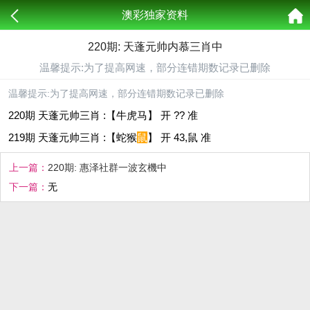
澳彩独家资料
220期: 天蓬元帅内慕三肖中
温馨提示:为了提高网速，部分连错期数记录已删除
温馨提示:为了提高网速，部分连错期数记录已删除
220期 天蓬元帅三肖 :【牛虎马】 开 ?? 准
219期 天蓬元帅三肖 :【蛇猴
鼠
】 开 43,鼠 准
上一篇：
220期: 惠泽社群一波玄機中
下一篇：
无