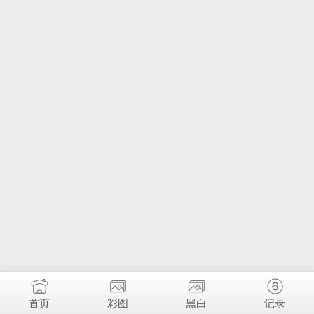
首页
彩图
黑白
记录