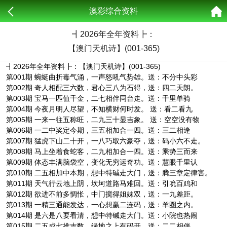
澳彩综合资料
┫
2026年全年资料┣：
【澳门天机诗】(001-365)
┫2026年全年资料┣：【澳门天机诗】(001-365)
第001期 蜿蜓曲折毒气涌，一声怒吼气势雄。送：不分中头彩
第002期 奇人相配三六数，君心三八为石得，送：四二天朗。
第003期 宝马一匹值千金，二七相伴同台走。送：千里单骑
第004期 今夜月明人尽望，不知横财何时发。 送：看二看九
第005期 一来一往五称旺，二九三十显吉象。 送：空空没有物
第006期 一二中奖定今期，三五相加合一四。送：三二相逢
第007期 猛虎下山二十开，一八巧取六豪夺，送：码小六不走。
第008期 马上坐着食蛇客，二九相加合一四。送：乘势三而来
第009期 体态丰满脑袋空，变化无穷运奇功。送：慧眼千里认
第010期 二五相加中本期，想中特碱走大门，送：腾三章定律害。
第011期 天气行云地上阴，坎坷道路马难回。送：引吮百鸡和
第012期 欲进不前多惆怅，中门搅得姐妹双，送：一九差距。
第013期 一精三通能发达，一心想赢二连码，送：羊圈之内。
第014期 是六是八要看清，想中特碱走大门。送：小院也热闹
第015期 二五成七推吉数，绿地之上有码开，送：二二相伴。