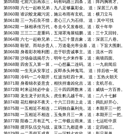
第058期 七前六后再添三，码有码路三四条，送：阵内胸将才。
第059期 六七一起称兄弟，九八足够赢彩金。 送：深居三八巷
第060期 谁识蛟龙藏污泥，施云布雨有玄机。送：横刀立马
第061期 三一为石良不惜，君心三八为石得。 送：其中可找
第062期 一脉相承传万代，冬去今又发春枝。送：双十年华
第063期 三三二二是重码，五湖罩海展锟鹏，送：三十又回转。
第064期 六七一起称兄弟，二九三十显吉象，送：深居三八巷。
第065期 盼望。而却步贵人，万道毫光帝业基，送：下旨大围剿。
第066期 身着彩衣唯利图，忠于职贵诚事主。送：流水一四
第067期 沙场奋战揭尽力，明年七夕来作客，送：南墙四面。
第068期 四舍五入算一算，一心想赢二连码。送：一九前闻后
第069期 一生无从安享过，反即杀头神鬼骂。 送：排后收一尾
第070期 冷码一二今期开，红波当旺四十来。 送：五热火朝天
第071期 身着锦衣姿意贪，相扶持逢凶化吉，送：玄机尽在。
第072期 时来运转必中金，三十四四两数来，送：威镇一方百兽。
第073期 龙生龙子好兆头，虎生豹儿越千年。送：二八十七解
第074期 花红柳绿不夜天，十六三日街上走，送：捣乱好开心。
第075期 一五相近不相连，二码独自赢利先。送：本期开三一把
第076期 一五相近不相连，玉兔奔月三一来，送：本期开三一把。
第077期 阳春二月有正气，十二华载云雨来。送：七运旺中原
第078期 摆开队伍交与战，蓝珠三九都是单，送：定四稳三。
第079期 一二弄假五成真，三一沉默七欢欣。送：影只形单