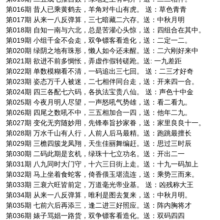
第016期 昔人已乘黄鹤去，羊角对牛山有虎。 送：草色青青
第017期 从来一八反弹算，三七暗藏二六存。送：中秋月明
第018期 自知一南与六北，总是苦灌心头惊，送：四组合在其中。
第019期 小组千金不会走，双争镖客看造化，送：二定一二。
第020期 绿阴之地有珠形，懒人如今还未醒。送：二六刚好来中
第021期 欲进不前多惆怅，弄虚作假转磋跄。送: 一九差距
第022期 单数模糊看不清，一码追出三七回。 送：二三才好奇
第023期 姿态万千人被迷，二七相伴同台走，送：开来四一合。
第024期 四三各配七六码，各执法宝贵八仙。 送：声色十中金
第025期 今夜月明人尽望，一声怒吼气势雄，送：看二看九。
第026期 四尾之数吼不中，三五相加合一四，送：他年二九。
第027期 变化无穷随妙用，先锋奉旨抄家眷，送：家里良良十一。
第028期 万水千山有人行，人前人后马最精。送：跑跳最擅长
第029期 三檐四簇龙凤翔，天生佳丽舞编赶。送：思过三时辰
第030期 二码此期是玄机，绿珠十七立功名。送：开出二一
第031期 八九同时大门守，十六三日街上走。送：十九一码加上
第032期 马上坐着食蛇客，倚香偎玉堪流连，送：乘势三而来。
第033期 三衰六旺皆前定，万道毫光帝业基。 送：凶残称大王
第034期 从来一八反弹算，唯利是图去复来，送：中秋月明。
第035期 七前六后再添三，逢二进三好照应。送：阵内胸将才
第036期 婊子骂娼一路货，双争镖客看造化。送：双码四四