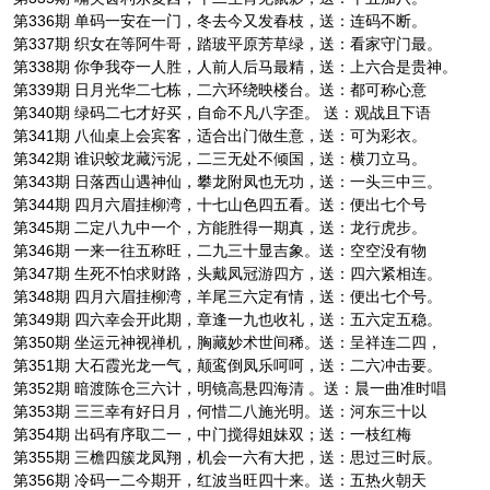
第336期 单码一安在一门，冬去今又发春枝，送：连码不断。
第337期 织女在等阿牛哥，踏玻平原芳草绿，送：看家守门最。
第338期 你争我夺一人胜，人前人后马最精，送：上六合是贵神。
第339期 日月光华二七栋，二六环绕映楼台。送：都可称心意
第340期 绿码二七才好买，自命不凡八字歪。 送：观战且下语
第341期 八仙桌上会宾客，适合出门做生意，送：可为彩衣。
第342期 谁识蛟龙藏污泥，二三无处不倾国，送：横刀立马。
第343期 日落西山遇神仙，攀龙附凤也无功，送：一头三中三。
第344期 四月六眉挂柳湾，十七山色四五看。送：便出七个号
第345期 二定八九中一个，方能胜得一期真，送：龙行虎步。
第346期 一来一往五称旺，二九三十显吉象。送：空空没有物
第347期 生死不怕求财路，头戴凤冠游四方，送：四六紧相连。
第348期 四月六眉挂柳湾，羊尾三六定有情，送：便出七个号。
第349期 四六幸会开此期，章逢一九也收礼，送：五六定五稳。
第350期 坐运元神视禅机，胸藏妙术世间稀。送：呈祥连二四，
第351期 大石霞光龙一气，颠鸾倒凤乐呵呵，送：二六冲击要。
第352期 暗渡陈仓三六计，明镜高悬四海清 。送：晨一曲准时唱
第353期 三三幸有好日月，何惜二八施光明。送：河东三十以
第354期 出码有序取二一，中门搅得姐妹双；送：一枝红梅
第355期 三檐四簇龙凤翔，机会一六有大把，送：思过三时辰。
第356期 冷码一二今期开，红波当旺四十来。送：五热火朝天