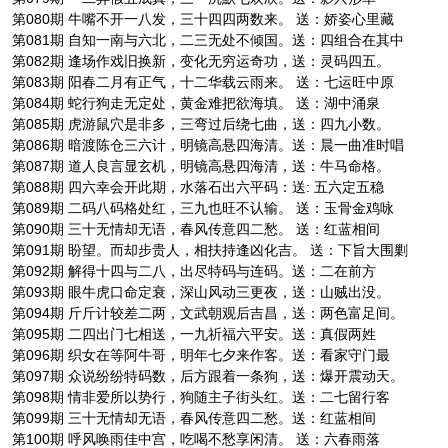
第080期 牛嘴不开一八发，三十四四两数来。 送：娇姿心里藏
第081期 自知一南与六北，二三无处不倾国。送：四组合在其中
第082期 逢场作戏旧换新，变化无穷运奇功，送：灵码四五。
第083期 阳春二月有正气，十二华载云雨来。 送：七运旺中原
第084期 蛇行狗走无定处，黄金难把欲海填。 送：湖中涌泉
第085期 虎游鼠穴是非多，三弯过后绕七曲，送：四九小数。
第086期 暗渡陈仓三六计，明镜高悬四海清。送：晨一曲准时唱
第087期 道人良言显玄机，明镜高悬四海清，送：牛马命格。
第088期 四六幸会开此期，水落石出六平码：送: 五六定五稳
第089期 二码八码格处红，三九也旺不认输。 送：玉骨金鸡咏
第090期 三十无情却无语，春风传意四二愁。 送：红蓝相间
第091期 盼望。而却步贵人，相扶持逢凶化吉。 送：下旨大围剿
第092期 解得十四与二八，出尽特码与连码。送：二在前方
第093期 眼牛虎口命定衰，深山风动三更夜，送：山贼出没。
第094期 斤斤计较差二两，文武朝观后吉昌，送：两色富足间。
第095期 二四出门七相送，一九祈福六平安。送：真假两姓
第096期 织女在等阿牛哥，明年七夕来作客。送：看家守门最
第097期 众说纷纷特码数，后方跟着一条狗，送：爆开震动天。
第098期 情非爱所以势行，狗随主子街头红。送：二七留行客
第099期 三十无情却无语，春风传意四二愁。送：红蓝相间
第100期 呼风唤雨佳中宫，吃喝不愁享闲清。 送：六春雨落