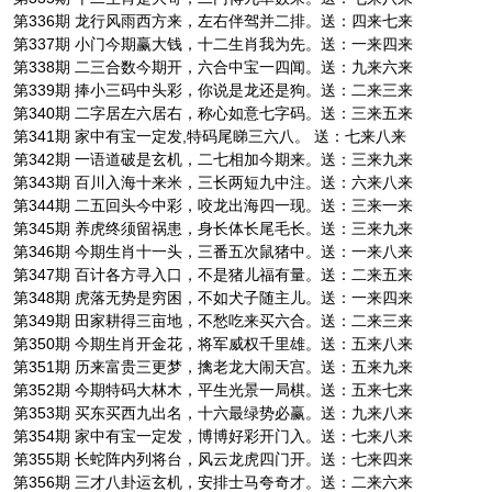
第336期 龙行风雨西方来，左右伴驾并二排。送：四来七来
第337期 小门今期赢大钱，十二生肖我为先。送：一来四来
第338期 二三合数今期开，六合中宝一四闻。送：九来六来
第339期 捧小三码中头彩，你说是龙还是狗。送：二来三来
第340期 二字居左六居右，称心如意七字码。送：三来五来
第341期 家中有宝一定发,特码尾睇三六八。 送：七来八来
第342期 一语道破是玄机，二七相加今期来。送：三来九来
第343期 百川入海十来米，三长两短九中注。送：六来八来
第344期 二五回头今中彩，咬龙出海四一现。送：三来一来
第345期 养虎终须留祸患，身长体长尾毛长。送：三来九来
第346期 今期生肖十一头，三番五次鼠猪中。送：一来八来
第347期 百计各方寻入口，不是猪儿福有量。送：二来五来
第348期 虎落无势是穷困，不如犬子随主儿。送：一来四来
第349期 田家耕得三亩地，不愁吃来买六合。送：二来三来
第350期 今期生肖开金花，将军威权千里雄。送：五来八来
第351期 历来富贵三更梦，擒老龙大闹天宫。送：五来九来
第352期 今期特码大林木，平生光景一局棋。送：五来七来
第353期 买东买西九出名，十六最绿势必赢。送：九来八来
第354期 家中有宝一定发，博博好彩开门入。送：七来八来
第355期 长蛇阵内列将台，风云龙虎四门开。送：七来四来
第356期 三才八卦运玄机，安排士马夸奇才。送：二来六来