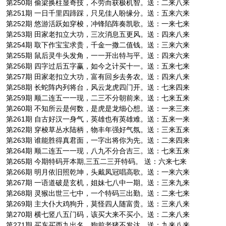
第250期 偷梁换柱显奇技，不劳而获极机智。送：二来八来
第251期 一日千里四蹄踩，只见佳人盼缘分。送：五来六来
第252期 悠游活跃如穿梭，冲锋陷阵奏凯歌。送：一来七来
第253期 田家老扣立大功，三次消息五更风。送：四来八来
第254期 取下作宝宝求贵，千金一撒二值钱。送：三来六来
第255期 鼠后灵牛头发角，一一开出特与平。送：四来六来
第256期 四字过后五字赢，如今之计买十一。送：五来七来
第257期 田家老扣立大功，富有回乡去务农。送：四来八来
第258期 长蛇阵内列将台，风云龙虎四门开。送：七来四来
第259期 顺二连五一一现，二三不分朝前来。送：七来五来
第260期 不知所云是何数，是虎是龙细心想。送：一来三来
第261期 自古好汉一身气，英雄也有英雄难。送：五来一来
第262期 穿梭草丛水陆柄，物丰年强好气氛。送：三来五来
第263期 谁能胜得真君面，一字出将你为先。送：二来四来
第264期 顺二连五一一现，八九不分合吉三。送：七来五来
第265期 今期特码开本期,三五二三开特码。 送：六来七来
第266期 明月依旧照乾坤，头戴凤冠唱高歌。送：一来六来
第267期 一语道破是玄机，姐妹七八中一期。送：三来九来
第268期 灵猴出世三七中，一个特码三出勤。送：二来七来
第269期 主大仆大鸡狗升，莫怪四人随富贵。送：三来八来
第270期 横七竖八五门码，该买大来不买小。送：二来八来
第271期 买东买西九出名，狗前老猪不发达。送：九来八来