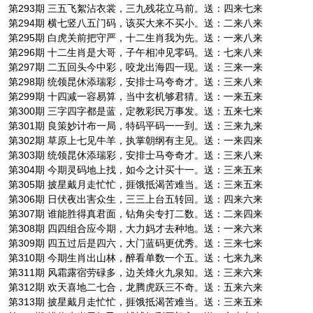
第293期 三五飞絮沾衣裳，三九残花立马前。送：四来七来
第294期 横七竖八五门码，该买大来不买小。送：二来八来
第295期 白虎关前把守严，十二生肖我为先。送：一来八来
第296期 十二生肖是大哥，子午相冲见零码。送：七来八来
第297期 二五回头今中彩，咬龙出海四一现。送：三来一来
第298期 统领昆休添瑞彩，安排士马夸奇才。送：三来八来
第299期 十四减一容易算，当中玄机够君猜。送：一来五来
第300期 三字四字都是蓝，定教彩民万事发。送：五来七来
第301期 良策妙计布一局，特码平码一一到。送：三来九来
第302期 草原上七见牛羊，执掌朝纲有主见。送：一来四来
第303期 统领昆休添瑞彩，安排士马夸奇才。送：三来八来
第304期 今期灵码地上找，如今之计买十一。送：三来五来
第305期 披星戴月走忙忙，捱饿抵渴苦难当。送：三来五来
第306期 日伏夜出害众生，三三上台五转回。送：四来六来
第307期 谁能胜得真君面，钻角尖专打二数。送：二来四来
第308期 四四组合应今期，大力妈才去种地。送：一来六来
第309期 四五过后是四六，大门蓝码更优秀。送：三来七来
第310期 今期生肖出山林，醉看单数一个五。送：七来九来
第311期 风霜露宿劳碌多，边关烽火九泉知。送：三来六来
第312期 欢天喜地二七合，龙腾虎跃三不奇。送：五来六来
第313期 披星戴月走忙忙，捱饿抵渴苦难当。送：三来五来