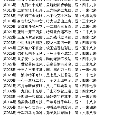
第016期 一九日出十光明，呈娇献媚皆动情。送：四来六来
第017期 二前惆怅十牡丹，三六晚来二九残。送：一来七来
第018期 申西遇空金无旺，木不受克土不散。送：七来九来
第019期 身古好汉阵中亡，猎犬自是山上丧。送：三来六来
第020期 龙虎相斗势对立，一二相合三五直。送：二来七来
第021期 蓝珠一开三四多，特码登台运不改。送：二来八来
第022期 三五飞絮沾衣裳，三九残花立马前。送：四来七来
第023期 中得头彩无问题，咬龙出海四一现。送：四来五来
第024期 三四落户不算空，软玉温香披彩虹。送：五来八来
第025期 强盗从来图谋利，不务正业不成器。送：四来五来
第026期 鼠后灵牛头发角，狗前老猪不发达。送：四来六来
第027期 一世勤劳传佳风，是赢是输有分晓。送：二来九来
第028期 千王之王出江湖，南北东西万里程。送：一来七来
第029期 一波中特不夸张，是七是八任君选。送：二来七来
第030期 一心一意取二七，十子之上四中金。送：四来七来
第031期 不是单旺就双旺，八九二码走双向。送：四来七来
第032期 一九日出十光明，千山万水都走遍。送：四来六来
第033期 十四减一容易算，绿码数字在其中。送：一来五来
第034期 偷梁换柱显奇技，千年修炼千年妖。送：二来八来
第035期 九州多少女贞子，仰看牵牛思渡河。送：一来四来
第036期 千军万马向前冲，孙子兵法藏胸中。送：六来八来