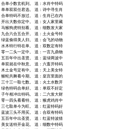
绿，合单小数玄机到。 送：水肖中特码
码，单单双双任君选。 送：诗中寻生肖
注，合单特码不放过。 送：生肖已在内
狗，开出大数你定中。 送：女人家里藏
红，马猴狗虎特别看。 送：细数发大家
财，九合六合五合开。 送：土火金号特
吧，绿蓝偷得美人归。 送：会飞的动物
波，水木特行特在单。 送：双数定有特
数，零一二头一定中。 送：一言九鼎物
涯，五百年中出圣贤。 送：蓝绿两波中
特，单双就在中秋意。 送：六畜开特码
到，木土金号定有中。 送：天上美女特
神，猴蛇共舞看今期。 送：皇宫里面的
猴，三十三一取七数。 送：火土水数开
来，绿色特码合单好。 送：单双不好定
码，子午相冲出特码。 送：二六发大财
特，零一四头看看特。 送：猴虎鸡肖中
五，三七取单今为旺。 送：红蓝特码好
特，蓝波三头不用买。 送：合双有特码
涯，五百年中出圣贤。 送：红蓝特波猜
一，美女送特开金花。 送：细数中特码