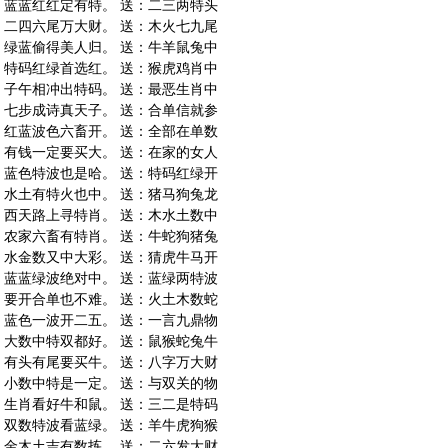
码，蓝蓝红红定有特。 送：二三两特头
机，二四六尾万大财。 送：木火七九尾
吧，绿蓝偷得美人归。 送：牛羊鼠兔中
死，特码红绿首选红。 送：猴虎鸡肖中
码，子午相冲出特码。 送：最恶生肖中
开，七步成诗真天子。 送：合单信就参
猜，红蓝波色六畜开。 送：全部在单数
土，有钱一定要买大。 送：在家的女人
中，蓝色特波也是哈。 送：特码红绿开
福，水土有特火也中。 送：猪马狗兔龙
方，西天路上寻特肖。 送：木水土数中
机，农家六畜有特肖。 送：牛蛇狗猪兔
期，水金数又中大彩。 送：猜虎牛马开
头，蓝蓝绿波绝对中。 送：蓝绿两特波
四，要开合单也不难。 送：火土木数蛇
错，蓝色一波开二五。 送：一言九鼎物
头，大数中特双都好。 送：鼠猴蛇兔牛
牛，有头有尾要买牛。 送：八字万大财
易，小数中特是一定。 送：与双关的物
来，生肖看好牛和鼠。 送：三二是特码
码，双数特波看蓝绿。 送：羊牛虎狗猴
定，金木土吉有数拣。 送：二六发大财