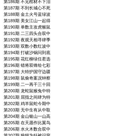
第186期 不见棺材不下泪
第187期 不到长城心不死
第188期 金土火号蓝绿波
第189期 美女江山一起得
第190期 单数主攻虎猴鼠
第191期 二三四头合双中
第192期 夜观天相寻肆季
第193期 双数小数红波中
第194期 打破沙锅问到底
第195期 花红柳绿任君选
第196期 错将双锋绘七彩
第197期 大特护国守边疆
第198期 鼠偷奇案况钟察
第199期 二一再干三十回
第200期 龙蛇鼠猴兔中特
第201期 屈指之间肆为特
第202期 鸡羊鼠蛇今期中
第203期 无中生有从中取
第204期 金山银山一山高
第205期 在天愿作比翼鸟
第206期 水火木数合双中
第207期 狼狈为奸被识穿