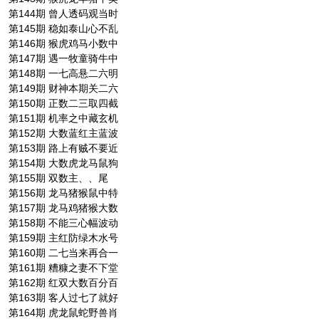
第144期 曾人透码观当时
第145期 稳如泰山心不乱
第146期 猴虎鸡马小数中
第147期 遇一牧童骑牛中
第148期 一七高悬二六明
第149期 财神本期关二六
第150期 正数二三取四截
第151期 机率之中藏玄机
第152期 大数蓝红主蓝波
第153期 路上有贼不要近
第154期 大数虎龙马鼠狗
第155期 双数主、、尾
第156期 龙马猪猴鼠中特
第157期 龙马鸡猪猴大数
第158期 不能三心幅波动
第159期 主红防绿木水号
第160期 二七当来再合一
第161期 糟糠之妻不下堂
第162期 红双大数百分百
第163期 客人过七了就好
第164期 虎龙鼠蛇野兽肖