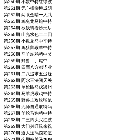
第250期 小数中特红绿波
第251期 无心插柳柳成阴
第252期 两眼金睛一人武
第253期 鸡兔龙马蛇中特
第254期 欲钱请看沙无尽
第255期 山光水色二二四
第256期 小数龙马中平特
第257期 鸡猪鼠猴羊中特
第258期 马羊蛇鸡猪中奖
第259期 野兽、、尾中
第260期 四面八方都毕业
第261期 二八追求五迟疑
第262期 阿尔三法闯天关
第263期 单枪匹马戌梁州
第264期 马羊虎猴鸡中特
第265期 野兽主攻蛇猴鼠
第266期 无师自通取特码
第267期 羊蛇马狗猪中特
第268期 二三四头买红波
第269期 大门兴旺鼠来祝
第270期 道人送码捌贰伍
第271期 今期蛇羊马鸡狗