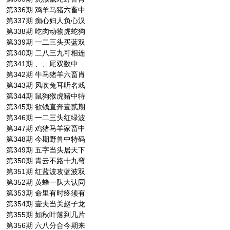
第336期 鸡羊马猪六畜中
第337期 痴心妇人负心汉
第338期 吃肉动物虎蛇狗
第339期 一二三头买蓝双
第340期 二八三九可相连
第341期 、、尾双数中
第342期 牛马猪羊六畜肖
第343期 风吹兔耳听名戏
第344期 鼠狗猴虎猪中特
第345期 欲钱直奔壹贰期
第346期 一二三头红绿波
第347期 鸡猪马羊家畜中
第348期 今期野兽中特码
第349期 五字当头居天下
第350期 青云不路十九弯
第351期 红蓝波攻蓝波双
第352期 黄蜂一队大认同
第353期 命里有时终须有
第354期 壹夫当关赵子龙
第355期 如秋叶落到几片
第356期 六八分合今期来