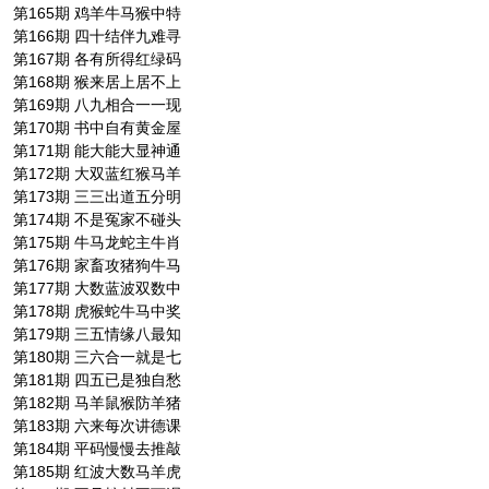
第165期 鸡羊牛马猴中特
第166期 四十结伴九难寻
第167期 各有所得红绿码
第168期 猴来居上居不上
第169期 八九相合一一现
第170期 书中自有黄金屋
第171期 能大能大显神通
第172期 大双蓝红猴马羊
第173期 三三出道五分明
第174期 不是冤家不碰头
第175期 牛马龙蛇主牛肖
第176期 家畜攻猪狗牛马
第177期 大数蓝波双数中
第178期 虎猴蛇牛马中奖
第179期 三五情缘八最知
第180期 三六合一就是七
第181期 四五已是独自愁
第182期 马羊鼠猴防羊猪
第183期 六来每次讲德课
第184期 平码慢慢去推敲
第185期 红波大数马羊虎