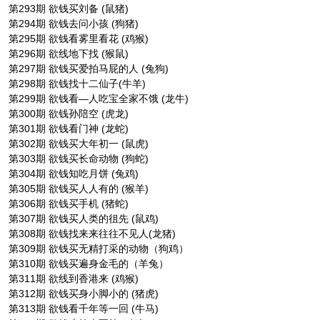
第293期 欲钱买刘备 (鼠猪)
第294期 欲钱去问小孩 (狗猪)
第295期 欲钱看雾里看花 (鸡猴)
第296期 欲线地下找 (猴鼠)
第297期 欲钱买爱拍马屁的人 (兔狗)
第298期 欲钱找十二仙子(牛羊)
第299期 欲钱看—人吃宝全家不饿 (龙牛)
第300期 欲钱孙陪空 (虎龙)
第301期 欲钱看门神 (龙蛇)
第302期 欲钱买大年初一 (鼠虎)
第303期 欲钱买长命动物 (狗蛇)
第304期 欲钱知吃月饼 (兔鸡)
第305期 欲钱买人人有的 (猴羊)
第306期 欲钱买手机 (猪蛇)
第307期 欲钱买人类的徂先 (鼠鸡)
第308期 欲钱找来来往往不见人(龙猪)
第309期 欲钱买无精打采的动物（狗鸡）
第310期 欲钱买遍身金毛的（羊兔）
第311期 欲线到香港来 (鸡猴)
第312期 欲钱买身小脚小的 (猪虎)
第313期 欲钱看千年等一回 (牛马)