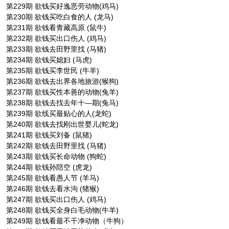
第229期 欲钱买好逸恶劳动物(鸡马)
第230期 欲钱买吃白食的人 (龙马)
第231期 欲钱看青藏高原 (鼠牛)
第232期 欲钱买出口伤人 (鸡马)
第233期 欲钱去田野里找 (马猪)
第234期 欲钱买媳妇 (马虎)
第235期 欲钱买李世民 (牛羊)
第236期 欲钱去出界各地旅游(猴狗)
第237期 欲钱买性本善的动物(兔羊)
第238期 欲钱去找去年十—期(兔马)
第239期 欲线买最贴心的人(龙蛇)
第240期 欲钱去找刚出世婴儿(蛇龙)
第241期 欲钱买刘备 (鼠猪)
第242期 欲钱去田野里找 (马猪)
第243期 欲钱买长命动物 (狗蛇)
第244期 欲钱孙陪空 (虎龙)
第245期 欲钱看愚人节 (羊马)
第246期 欲钱去看水沟 (猪猴)
第247期 欲钱买出口伤人 (鸡马)
第248期 欲钱买全身白毛动物(牛羊)
第249期 欲钱看最不干净动物（牛狗）