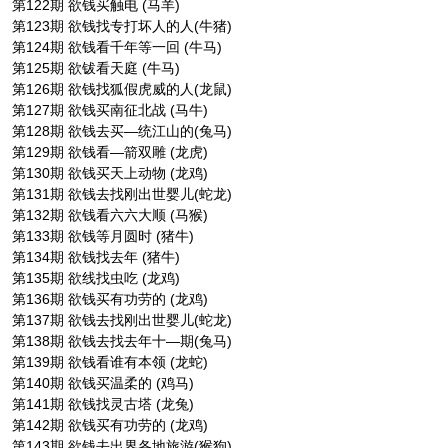
第122期 欲钱买触电 (马羊)
第123期 欲钱找专打坏人的人(牛猪)
第124期 欲钱看千年等一回 (牛马)
第125期 欲钹看天庭 (牛马)
第126期 欲钱找狐假虎威的人(龙鼠)
第127期 欲钱买南征北战 (马牛)
第128期 欲钱去买—统江山的(兔马)
第129期 欲钱看—箭双雕 (龙虎)
第130期 欲钱买天上动物 (龙鸡)
第131期 欲钱去找刚出世婴儿(蛇龙)
第132期 欲钱看六六大顺 (马猴)
第133期 欲钱等月圆时 (猪牛)
第134期 欲钱找去年 (猪牛)
第135期 欲线找虫吃 (龙鸡)
第136期 欲钱买有功劳的 (龙鸡)
第137期 欲钱去找刚出世婴儿(蛇龙)
第138期 欲钱去找去年十—期(兔马)
第139期 欲钱看谁有本领 (龙蛇)
第140期 欲钱买温柔的 (鸡马)
第141期 欲钱找灵古塔 (龙兔)
第142期 欲钱买有功劳的 (龙鸡)
第143期 欲钱去出界各地旅游(猴狗)